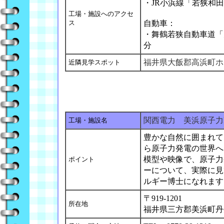
・JR小浜線「若狭和
工場・施設へのアクセ
ス
自動車：
・舞鶴若狭自動車道「大
分
福井県大飯郡高浜町ホ
近隣見学スポット
関西電力 美浜原子力
工場・施設名
豊かな自然に囲まれて
ら原子力発電の世界へ
模型や映像で、原子力
ポイント
ーについて、実際に見
ルギー博士になれます
〒919-1201
所在地
福井県三方郡美浜町丹