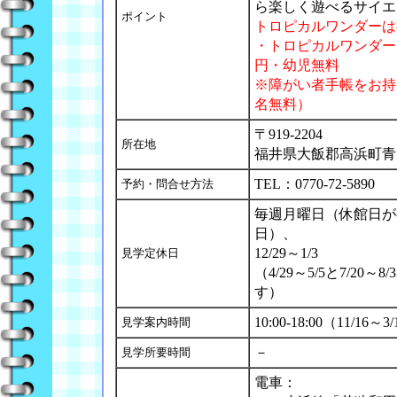
ら楽しく遊べるサイエ
ポイント
トロピカルワンダーは
・トロピカルワンダー：
円・幼児無料
※障がい者手帳をお持
名無料）
〒919-2204
所在地
福井県大飯郡高浜町青戸
TEL：0770-72-5890
予約・問合せ方法
毎週月曜日（休館日が
日）、
12/29～1/3
見学定休日
（4/29～5/5と7/20
す）
10:00-18:00（11/16
見学案内時間
－
見学所要時間
電車：