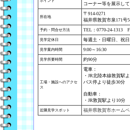
ポイント
コーナー等を展示して
〒914-0271
所在地
福井県敦賀市泉171号5-
TEL：0770-24-1313 F
予約・問合せ方法
毎週土・日曜日、祝日
見学定休日
9:00～16:30
見学案内時間
約90分
見学所要時間
電車：
・JR北陸本線敦賀駅
バス停より徒歩30分
工場・施設へのアクセ
ス
自動車：
・JR敦賀駅より10分
福井県敦賀市ホームペ
近隣見学スポット