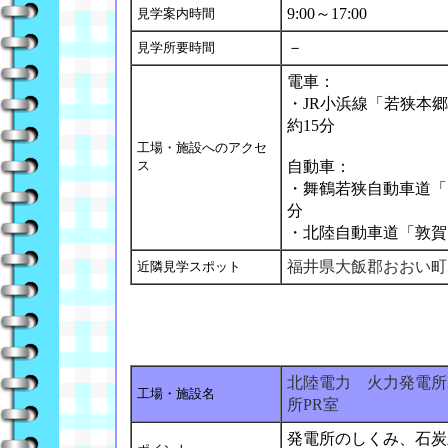
9:00～17:00
見学案内時間
－
見学所要時間
電車：
・JR小浜線「若狭本
約15分
工場・施設へのアクセ
ス
自動車：
・舞鶴若狭自動車道「大
分
・北陸自動車道「敦賀」I
福井県大飯郡おおい町
近隣見学スポット
北陸電力 火力発電所
工場・施設名
所PR室
発電所のしくみ、石炭