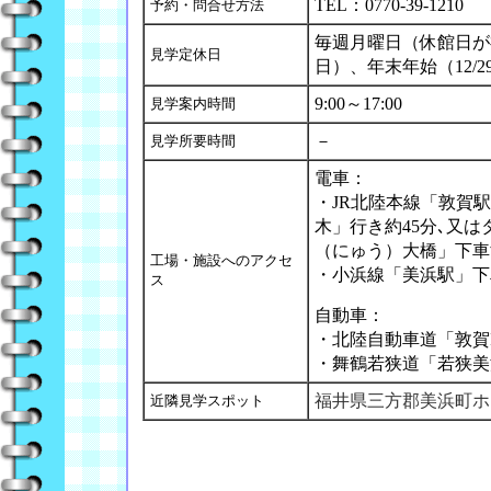
TEL：0770-39-1210
予約・問合せ方法
毎週月曜日（休館日が
見学定休日
日）、年末年始（12/29
9:00～17:00
見学案内時間
－
見学所要時間
電車：
・JR北陸本線「敦賀
木」行き約45分､又は
（にゅう）大橋」下車
工場・施設へのアクセ
・小浜線「美浜駅」下車
ス
自動車：
・北陸自動車道「敦賀I
・舞鶴若狭道「若狭美浜
福井県三方郡美浜町ホ
近隣見学スポット