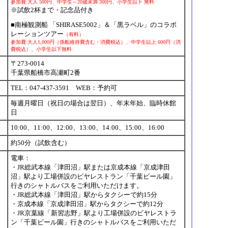
参加費:大人 500円、中学生～20歳未満 300円、小学生以下 無料
※試飲2杯まで・記念品付き
■南極観測船 「SHIRASE5002」＆「黒ラベル」のコラボ
レーションツアー
（有料）
参加費:大人1,000円（係船維持費含む・消費税込）、中学生以上 600円（消
費税込）、小学生以下無料
〒273-0014
千葉県船橋市高瀬町2番
TEL：047-437-3591 WEB：予約可
毎週月曜日（祝日の場合は翌日）、年末年始、臨時休館
日
10:00、11:00、12:00、13:00、14:00、15:00、16:00
約50分（試飲含む）
電車：
・JR総武本線「津田沼」駅または京成本線「京成津田
沼」駅より工場併設のビヤレストラン「千葉ビール園」
行きのシャトルバスをご利用いただけます。
・JR総武本線「津田沼」駅からタクシーで約15分
・京成本線「京成津田沼」駅からタクシーで約12分
・JR京葉線「新習志野」駅より工場併設のビヤレストラ
ン「千葉ビール園」行きのシャトルバスをご利用いただ