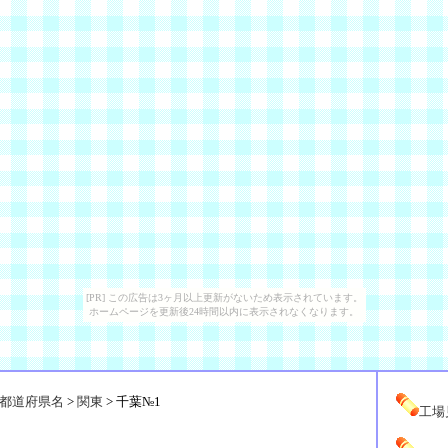
[PR] この広告は3ヶ月以上更新がないため表示されています。
ホームページを更新後24時間以内に表示されなくなります。
都道府県名
>
関東
> 千葉№1
工場