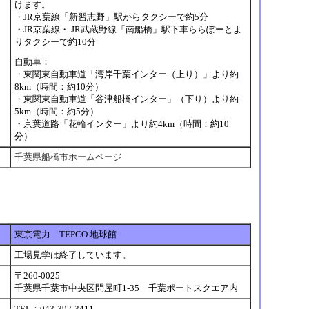
けます。
セ
・JR京葉線「新習志野」駅からタクシーで約5分
・JR京葉線・ JR武蔵野線「南船橋」駅下車ららぽーとよ
りタクシーで約10分
自動車：
・東関東自動車道「湾岸千葉インター（上り）」より約
8km（時間：約10分）
・東関東自動車道「谷津船橋インター」（下り）より約
5km（時間：約5分）
・京葉道路「花輪インター」より約4km（時間：約10
分）
千葉県船橋市ホームページ
東京電力 TEPCO 地球館
工場見学は終了しています。
〒260-0025
千葉県千葉市中央区問屋町1-35 千葉ポートスクエア内
TEL：043-392-3411