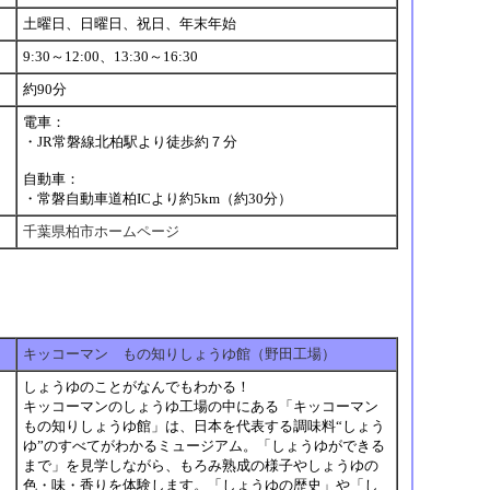
土曜日、日曜日、祝日、年末年始
9:30～12:00、13:30～16:30
約90分
電車：
・JR常磐線北柏駅より徒歩約７分
セ
自動車：
・常磐自動車道柏ICより約5km（約30分）
千葉県柏市ホームページ
キッコーマン もの知りしょうゆ館（野田工場）
しょうゆのことがなんでもわかる！
キッコーマンのしょうゆ工場の中にある「キッコーマン
もの知りしょうゆ館」は、日本を代表する調味料“しょう
ゆ”のすべてがわかるミュージアム。「しょうゆができる
まで」を見学しながら、もろみ熟成の様子やしょうゆの
色・味・香りを体験します。「しょうゆの歴史」や「し