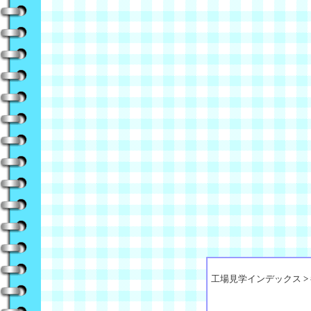
工場見学インデックス
>