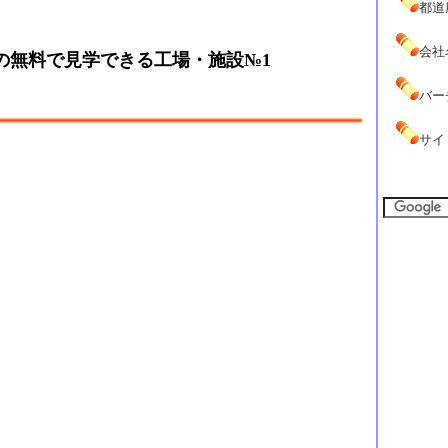
都道
会社
の無料で見学できる工場・施設№1
バー
サイ