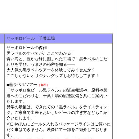
サッポロビール 千葉工場
サッポロビールの傑作、
黒ラベルのすべてが、ここでわかる！
青い海と、豊かな緑に囲まれた工場で、黒ラベルのこだ
わりを学び、うまさの秘密を知る――
大人気の黒ラベルツアーを体験してみませんか？
ここしかないオリジナルグッズもお待ちしてます！
■黒ラベルツアー
（有料）
「サッポロ生ビール黒ラベル」の誕生秘話や、原料や製
造へのこだわりを、千葉工場の醸造設備と共にご案内い
たします。
見学の最後は、できたての「黒ラベル」をテイスティン
グ。ご家庭で出来るおいしいビールの注ぎ方などもご紹
介いたします。
※缶やびんにビールを入れるパッケージラインはご覧いた
だく事はできません。映像にて一部をご紹介しておりま
す。